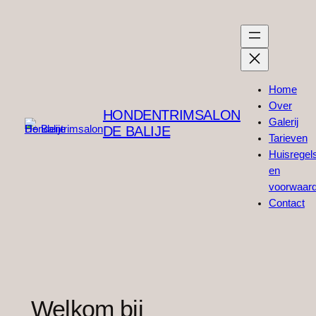
Ga
naar
de
inhoud
Home
Over
HONDENTRIMSALON
Galerij
DE BALIJE
Tarieven
Huisregel
en
voorwaar
Contact
Welkom bij